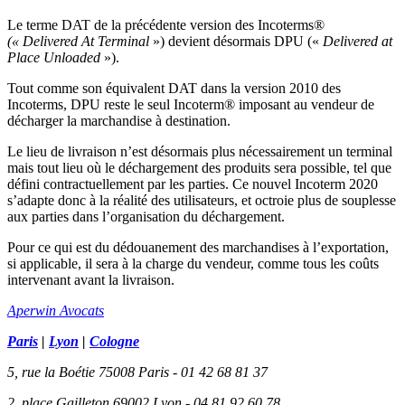
Le terme DAT de la précédente version des Incoterms®
(« Delivered At Terminal
») devient désormais DPU («
Delivered at
Place Unloaded
»).
Tout comme son équivalent DAT dans la version 2010 des
Incoterms, DPU reste le seul Incoterm® imposant au vendeur de
décharger la marchandise à destination.
Le lieu de livraison n’est désormais plus nécessairement un terminal
mais tout lieu où le déchargement des produits sera possible, tel que
défini contractuellement par les parties. Ce nouvel Incoterm 2020
s’adapte donc à la réalité des utilisateurs, et octroie plus de souplesse
aux parties dans l’organisation du déchargement.
Pour ce qui est du dédouanement des marchandises à l’exportation,
si applicable, il sera à la charge du vendeur, comme tous les coûts
intervenant avant la livraison.
Aperwin Avocats
Paris
|
Lyon
|
Cologne
5, rue la Boétie 75008 Paris - 01 42 68 81 37
2, place Gailleton 69002 Lyon - 04 81 92 60 78