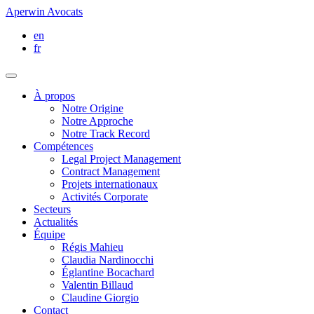
Aperwin Avocats
en
fr
À propos
Notre Origine
Notre Approche
Notre Track Record
Compétences
Legal Project Management
Contract Management
Projets internationaux
Activités Corporate
Secteurs
Actualités
Équipe
Régis Mahieu
Claudia Nardinocchi
Églantine Bocachard
Valentin Billaud
Claudine Giorgio
Contact